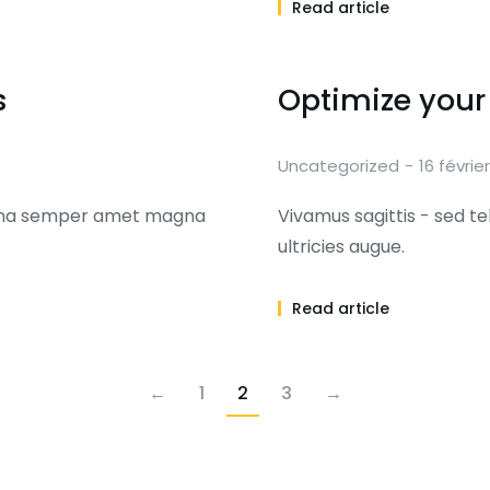
Read article
s
Optimize your
Uncategorized
16 févrie
magna semper amet magna
Vivamus sagittis - sed t
ultricies augue.
Read article
←
1
2
3
→