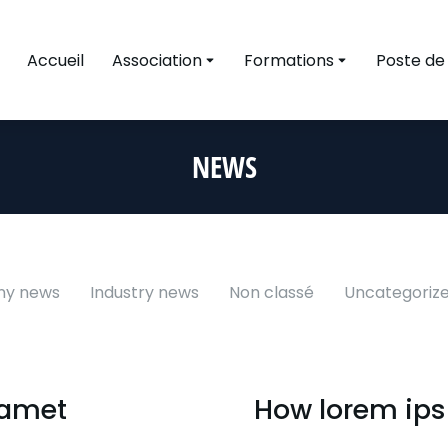
Accueil
Association
Formations
Poste de
NEWS
y news
Industry news
Non classé
Uncategoriz
 amet
How lorem ips