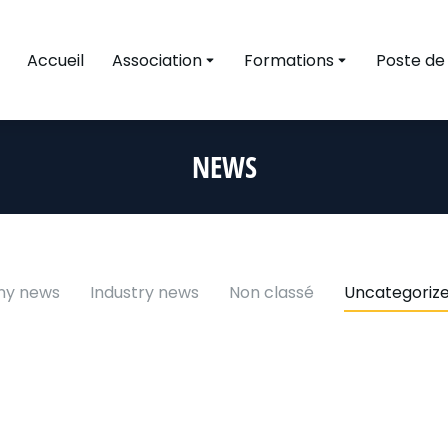
Accueil
Association
Formations
Poste de
NEWS
y news
Industry news
Non classé
Uncategoriz