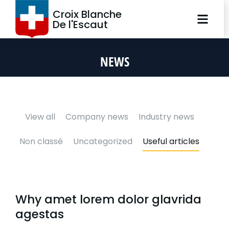
Croix Blanche
De l'Escaut
NEWS
View all
Company news
Industry news
Non classé
Uncategorized
Useful articles
Why amet lorem dolor glavrida
agestas